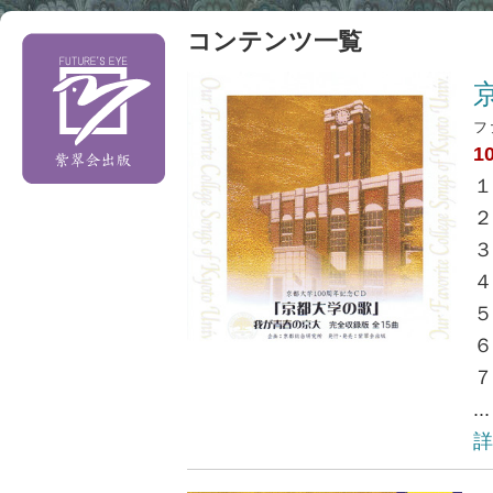
コンテンツ一覧
フ
1
１
２
３
４
５
６
７
...
詳